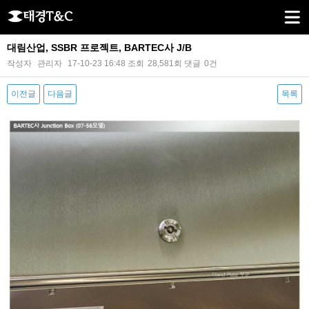
대림산업, SSBR 프로젝트, BARTEC사 J/B
작성자
관리자
17-10-23 16:48
조회
28,581회
댓글
0건
이전글
다음글
목록
본문